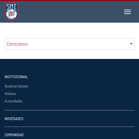
Instituto
Menu
San
Martín
de
Tours
Conocenos
INSTITUCIONAL
Nuestros Valores
Historia
Autoridades
NOVEDADES
COMUNIDAD