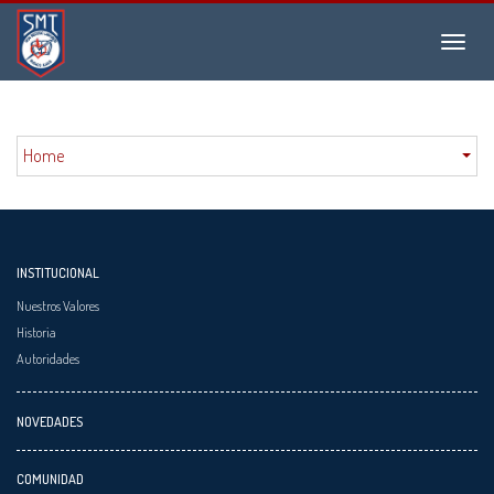
Instituto
Menu
San
Martín
de
Tours
Home
INSTITUCIONAL
Nuestros Valores
Historia
Autoridades
NOVEDADES
COMUNIDAD