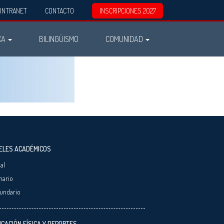
INTRANET
CONTACTO
INSCRIPCIONES 2027
CA
BILINGÜISMO
COMUNIDAD
ELES ACADÉMICOS
ial
mario
undario
CACIÓN FÍSICA Y DEPORTES