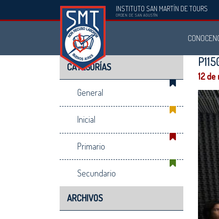
INSTITUTO SAN MARTÍN DE TOURS
Instituto
ORDEN DE SAN AGUSTÍN
San
CONOCEN
Martín
de
P11
CATEGORÍAS
Tours
12 de
General
Inicial
Primario
Secundario
ARCHIVOS