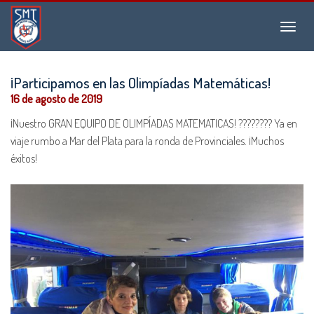
Instituto
Menu
San
Martín
de
¡Participamos en las Olimpíadas Matemáticas!
Tours
16 de agosto de 2019
¡Nuestro GRAN EQUIPO DE OLIMPÍADAS MATEMATICAS! ???????? Ya en
viaje rumbo a Mar del Plata para la ronda de Provinciales. ¡Muchos
éxitos!