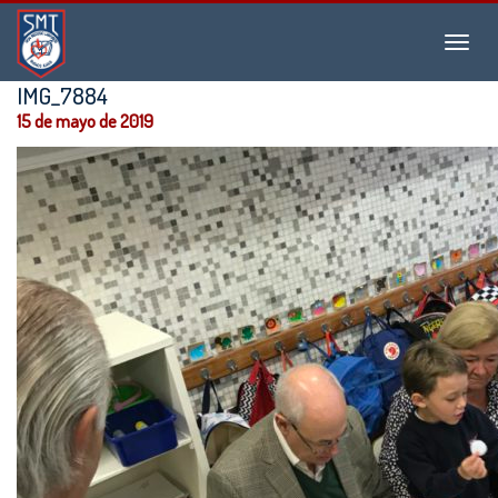
Instituto
Menu
San
Martín
IMG_7884
de
15 de mayo de 2019
Tours