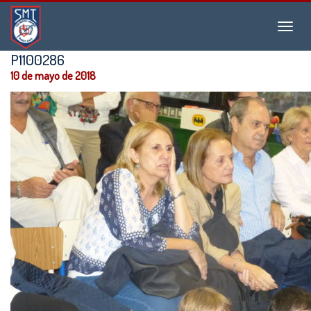
Instituto
Menu
San
Martín
P1100286
de
10 de mayo de 2018
Tours