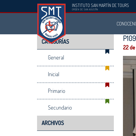
INSTITUTO SAN MARTÍN DE TOURS
Instituto
ORDEN DE SAN AGUSTÍN
San
CONOCEN
Martín
de
P10
CATEGORÍAS
Tours
22 de
General
Inicial
Primario
Secundario
ARCHIVOS