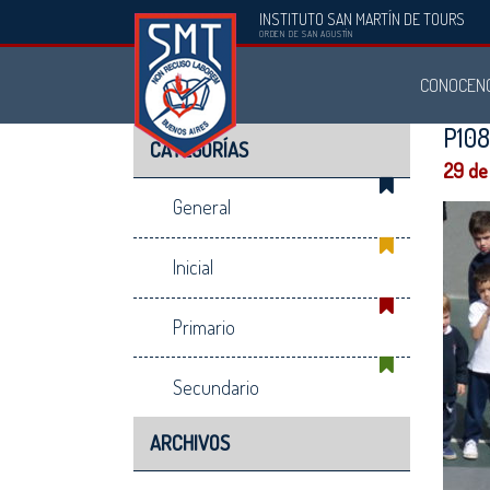
INSTITUTO SAN MARTÍN DE TOURS
Instituto
ORDEN DE SAN AGUSTÍN
San
CONOCEN
Martín
de
P10
CATEGORÍAS
Tours
29 de
General
Inicial
Primario
Secundario
ARCHIVOS