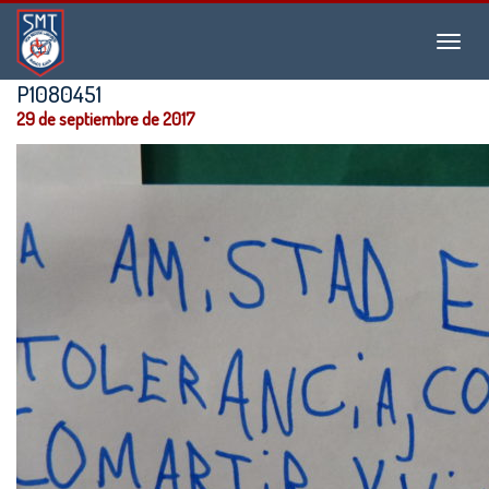
Instituto
Menu
San
Martín
P1080451
de
29 de septiembre de 2017
Tours