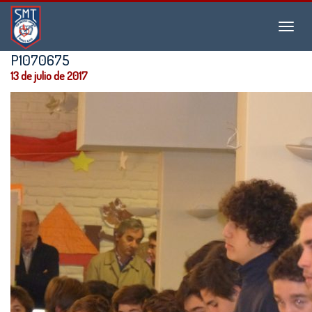
Instituto
Menu
San
Martín
P1070675
de
13 de julio de 2017
Tours