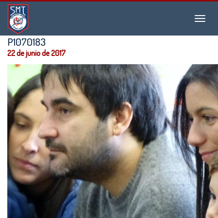
Instituto
Menu
San
Martín
P1070183
de
22 de junio de 2017
Tours