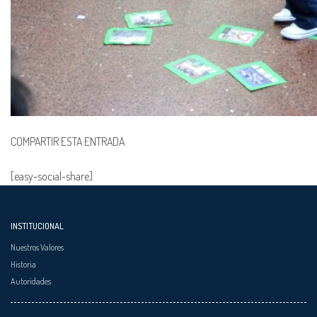
COMPARTIR ESTA ENTRADA
[easy-social-share]
INSTITUCIONAL
Nuestros Valores
Historia
Autoridades