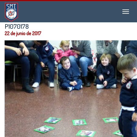
Instituto
Menu
San
Martín
P1070178
de
22 de junio de 2017
Tours