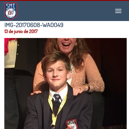
Instituto
Menu
San
Martín
IMG-20170608-WA0049
de
13 de junio de 2017
Tours