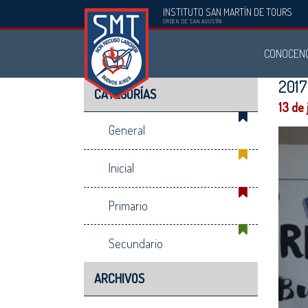
INSTITUTO SAN MARTÍN DE TOURS
Instituto
ORDEN DE SAN AGUSTÍN
San
CONOCEN
Martín
de
201
CATEGORÍAS
Tours
13 de 
General
Inicial
Primario
Secundario
ARCHIVOS