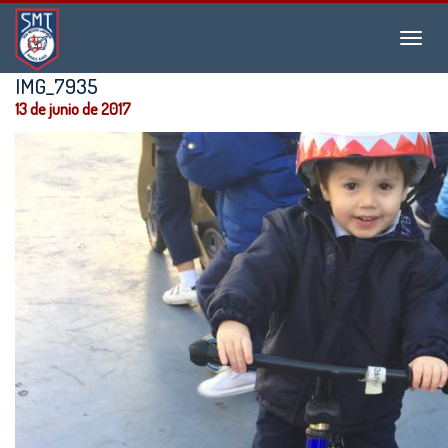
Instituto
Menu
San
Martín
IMG_7935
de
13 de junio de 2017
Tours