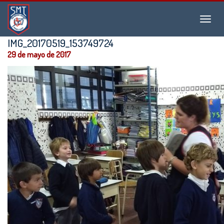
Instituto
Menu
San
Martín
IMG_20170519_153749724
de
29 de mayo de 2017
Tours