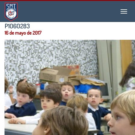
Instituto
Menu
San
Martín
P1060283
de
16 de mayo de 2017
Tours