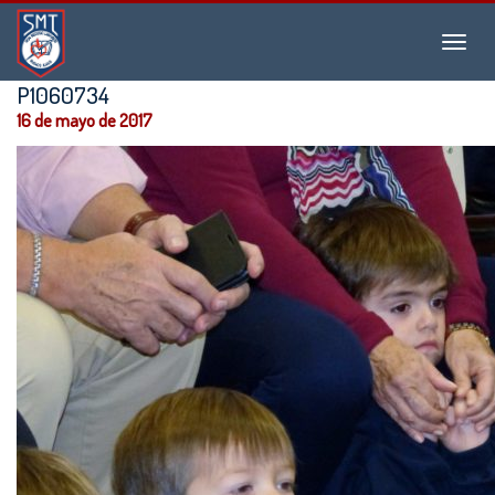
Instituto
Menu
San
Martín
P1060734
de
16 de mayo de 2017
Tours