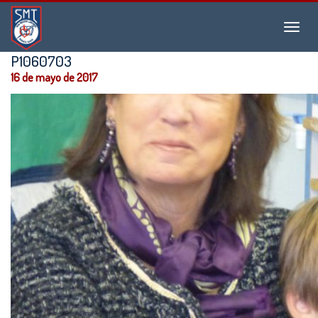
Instituto
Menu
San
Martín
P1060703
de
16 de mayo de 2017
Tours