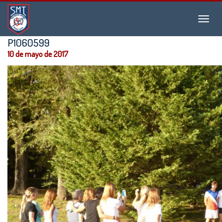
Instituto
Menu
San
Martín
P1060599
de
10 de mayo de 2017
Tours