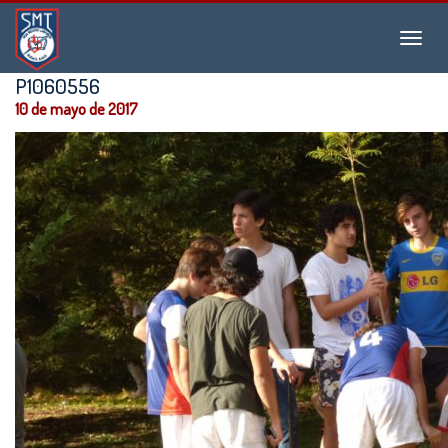
Instituto
Menu
San
Martín
P1060556
de
10 de mayo de 2017
Tours