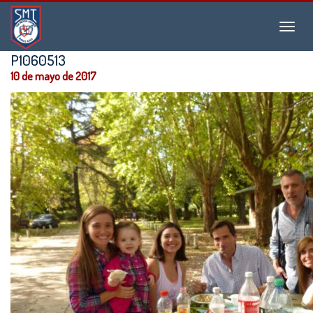
Instituto
Menu
San
Martín
P1060513
de
10 de mayo de 2017
Tours