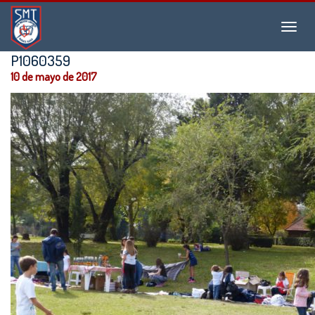
Instituto
Menu
San
Martín
P1060359
de
10 de mayo de 2017
Tours