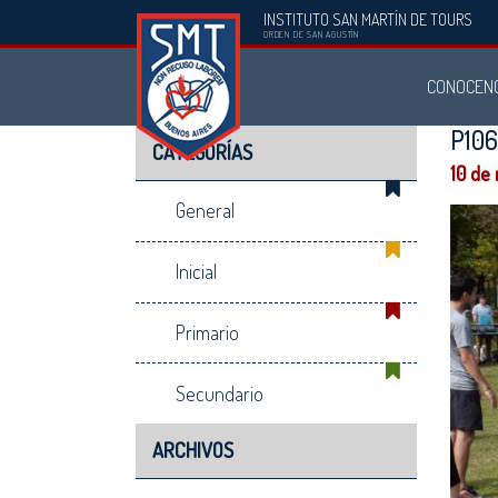
INSTITUTO SAN MARTÍN DE TOURS
Instituto
ORDEN DE SAN AGUSTÍN
San
CONOCEN
Martín
de
P10
CATEGORÍAS
Tours
10 de
General
Inicial
Primario
Secundario
ARCHIVOS