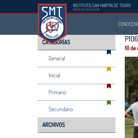
INSTITUTO SAN MARTÍN DE TOURS
Instituto
ORDEN DE SAN AGUSTÍN
San
CONOCEN
Martín
de
P10
CATEGORÍAS
Tours
10 de
General
Inicial
Primario
Secundario
ARCHIVOS