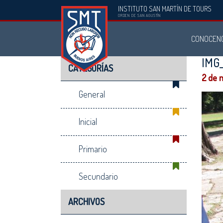
INSTITUTO SAN MARTÍN DE TOURS
Instituto
ORDEN DE SAN AGUSTÍN
San
CONOCEN
Martín
de
IMG_
CATEGORÍAS
Tours
2 de 
General
Inicial
Primario
Secundario
ARCHIVOS