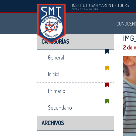
INSTITUTO SAN MARTÍN DE TOURS
Instituto
ORDEN DE SAN AGUSTÍN
San
CONOCEN
Martín
de
IMG_
CATEGORÍAS
Tours
2 de 
General
Inicial
Primario
Secundario
ARCHIVOS