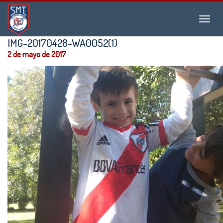
Instituto
Menu
San
Martín
IMG-20170428-WA0052(1)
de
2 de mayo de 2017
Tours