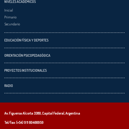
NIVELES ACADÉMICOS
Inicial
Primario
Secundario
EDUCACIÓN FÍSICA Y DEPORTES
ORIENTACIÓN PSICOPEDAGÓGICA
PROYECTOS INSTITUCIONALES
RADIO
Av. Figueroa Alcorta 3380, Capital Federal, Argentina
Tel/fax: (+54)
9 11 60466959