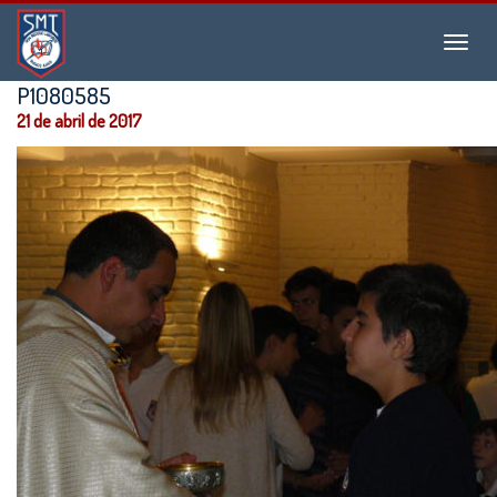
Instituto
Menu
San
Martín
P1080585
de
21 de abril de 2017
Tours