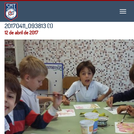
Instituto
Menu
San
Martín
20170411_093813 (1)
de
12 de abril de 2017
Tours