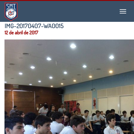
Instituto
Menu
San
Martín
IMG-20170407-WA0015
de
12 de abril de 2017
Tours