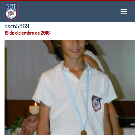
Instituto
Menu
San
Martín
dscn5869
de
19 de diciembre de 2016
Tours