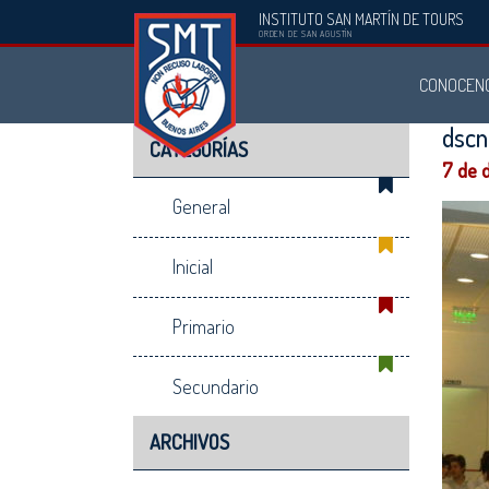
INSTITUTO SAN MARTÍN DE TOURS
Instituto
ORDEN DE SAN AGUSTÍN
San
CONOCEN
Martín
de
dscn
CATEGORÍAS
Tours
7 de 
General
Inicial
Primario
Secundario
ARCHIVOS