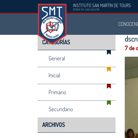
INSTITUTO SAN MARTÍN DE TOURS
Instituto
ORDEN DE SAN AGUSTÍN
San
CONOCEN
Martín
de
dsc
CATEGORÍAS
Tours
7 de 
General
Inicial
Primario
Secundario
ARCHIVOS