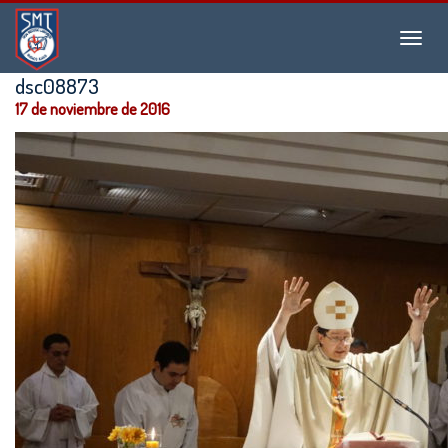
Instituto
Menu
San
Martín
dsc08873
de
17 de noviembre de 2016
Tours