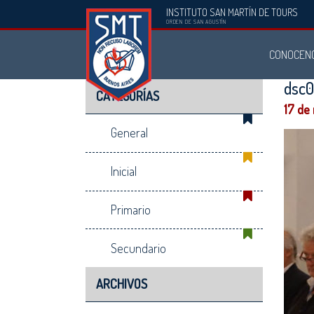
INSTITUTO SAN MARTÍN DE TOURS
Instituto
ORDEN DE SAN AGUSTÍN
San
CONOCEN
Martín
de
dsc
CATEGORÍAS
Tours
17 de
General
Inicial
Primario
Secundario
ARCHIVOS