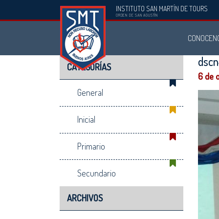
INSTITUTO SAN MARTÍN DE TOURS
Instituto
ORDEN DE SAN AGUSTÍN
San
CONOCEN
Martín
de
dsc
CATEGORÍAS
Tours
6 de 
General
Inicial
Primario
Secundario
ARCHIVOS