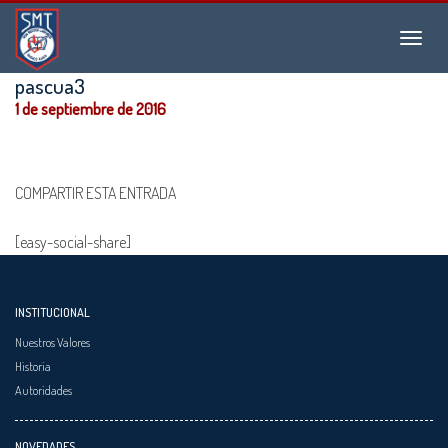
Instituto
Menu
San
Martín
pascua3
de
1 de septiembre de 2016
Tours
COMPARTIR ESTA ENTRADA
[easy-social-share]
INSTITUCIONAL
Nuestros Valores
Historia
Autoridades
NOVEDADES