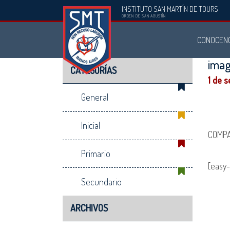
INSTITUTO SAN MARTÍN DE TOURS
Instituto
ORDEN DE SAN AGUSTÍN
San
CONOCEN
Martín
de
ima
CATEGORÍAS
Tours
1 de 
General
Inicial
COMPA
Primario
[easy-
Secundario
ARCHIVOS