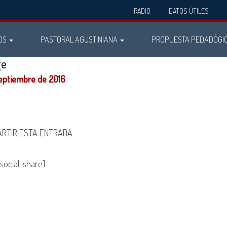
RADIO
DATOS ÚTILES
OS
PASTORAL AGUSTINIANA
PROPUESTA PEDADÓGI
ge
septiembre de 2016
RTIR ESTA ENTRADA
social-share]